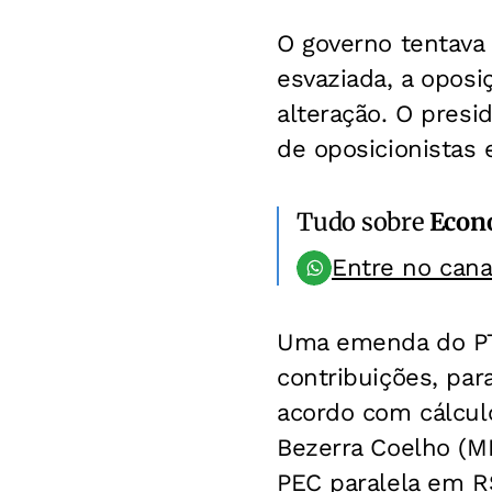
O governo tentava 
esvaziada, a oposi
alteração. O pres
de oposicionistas 
Tudo sobre
Econ
Entre no can
Uma emenda do PT 
contribuições, par
acordo com cálcul
Bezerra Coelho (MD
PEC paralela em R