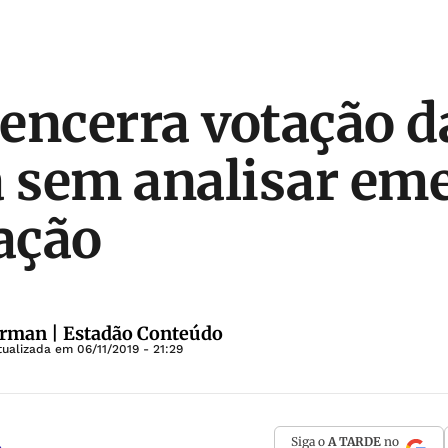
encerra votação d
a sem analisar em
ração
rman | Estadão Conteúdo
tualizada em
06/11/2019 - 21:29
Siga o
A TARDE
no