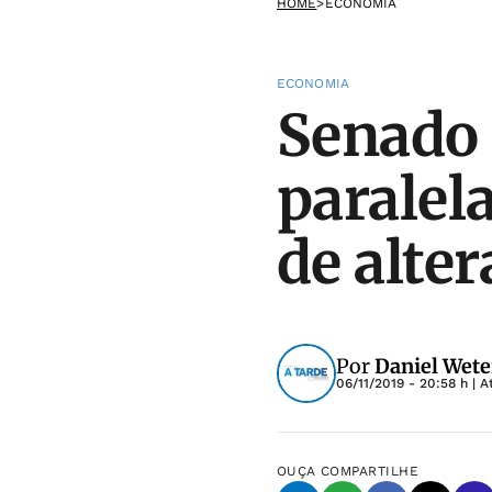
HOME
>
ECONOMIA
ECONOMIA
Senado 
paralel
de alte
Por
Daniel Wete
06/11/2019 - 20:58 h
| A
OUÇA
COMPARTILHE