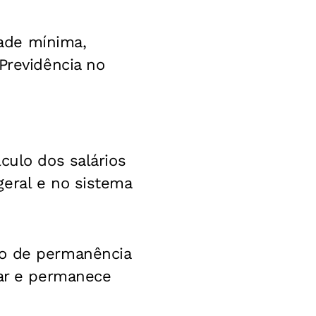
ade mínima,
Previdência no
culo dos salários
geral e no sistema
no de permanência
tar e permanece