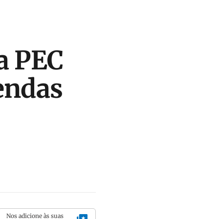
a PEC
endas
Nos adicione às suas