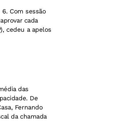
a, 6. Com sessão
 aprovar cada
), cedeu a apelos
média das
apacidade. De
Casa, Fernando
iscal da chamada