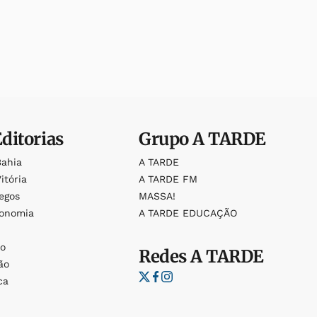
Editorias
Grupo
A TARDE
Bahia
A TARDE
itória
A TARDE FM
egos
MASSA!
ronomia
A TARDE EDUCAÇÃO
o
o
Redes
A TARDE
ão
ca