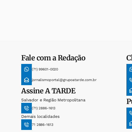
Fale com a Redação
C
(71) 99601-0020
jornalismoportal@grupoatarde.com.br
Assine
A TARDE
P
Salvador e Região Metropolitana
(71) 2886-1613
Demais localidades
71 2886-1613