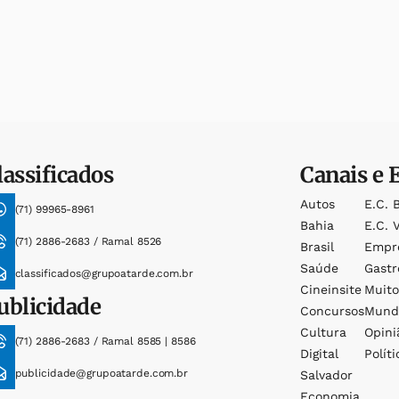
lassificados
Canais e 
Autos
E.c. 
(71) 99965-8961
Bahia
E.c. V
(71) 2886-2683 / Ramal 8526
Brasil
Empr
Saúde
Gast
classificados@grupoatarde.com.br
Cineinsite
Muit
ublicidade
Concursos
Mund
Cultura
Opini
(71) 2886-2683 / Ramal 8585 | 8586
Digital
Políti
publicidade@grupoatarde.com.br
Salvador
Economia