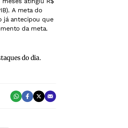
2 meses atingiu R$
PIB). A meta do
o já antecipou que
rimento da meta.
staques do dia.