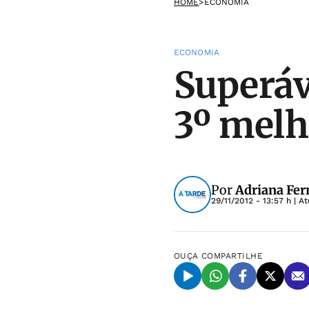
HOME
>
ECONOMIA
ECONOMIA
Superáv
3º melh
Por
Adriana Fer
29/11/2012 - 13:57 h
| A
OUÇA
COMPARTILHE