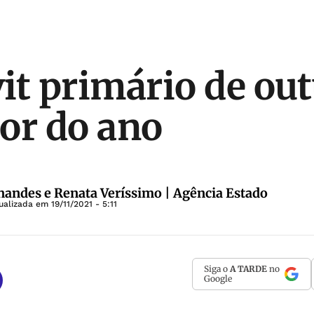
it primário de out
or do ano
nandes e Renata Veríssimo | Agência Estado
tualizada em
19/11/2021 - 5:11
Siga o
A TARDE
no
Google