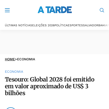
ÚLTIMAS NOTÍCIAS
ELEIÇÕES 2026
POLÍTICA
ESPORTES
SALVADOR
BAHIA
P
HOME
>
ECONOMIA
ECONOMIA
Tesouro: Global 2028 foi emitido
em valor aproximado de US$ 3
bilhões