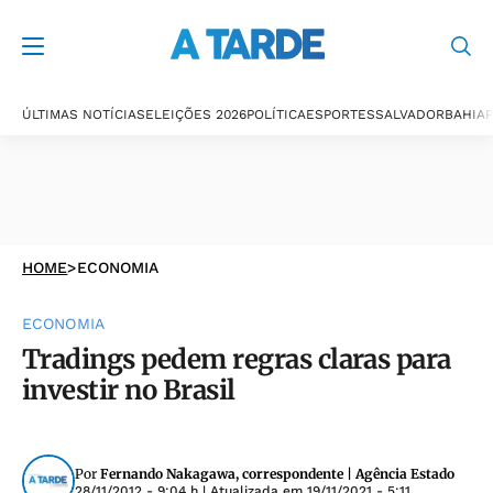
ÚLTIMAS NOTÍCIAS
ELEIÇÕES 2026
POLÍTICA
ESPORTES
SALVADOR
BAHIA
P
HOME
>
ECONOMIA
ECONOMIA
Tradings pedem regras claras para
investir no Brasil
Por
Fernando Nakagawa, correspondente | Agência Estado
28/11/2012 - 9:04 h
| Atualizada em
19/11/2021 - 5:11