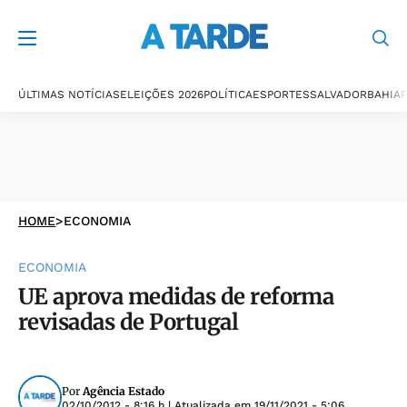
ÚLTIMAS NOTÍCIAS
ELEIÇÕES 2026
POLÍTICA
ESPORTES
SALVADOR
BAHIA
P
HOME
>
ECONOMIA
ECONOMIA
UE aprova medidas de reforma
revisadas de Portugal
Por
Agência Estado
02/10/2012 - 8:16 h
| Atualizada em
19/11/2021 - 5:06