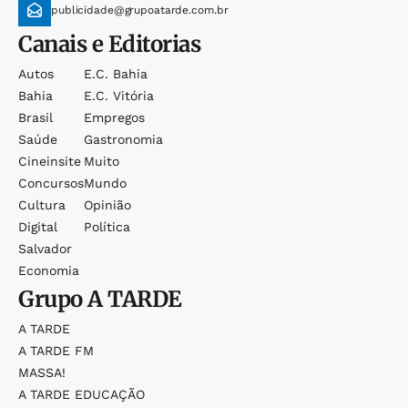
publicidade@grupoatarde.com.br
Canais e Editorias
Autos
E.c. Bahia
Bahia
E.c. Vitória
Brasil
Empregos
Saúde
Gastronomia
Cineinsite
Muito
Concursos
Mundo
Cultura
Opinião
Digital
Política
Salvador
Economia
Grupo
A TARDE
A TARDE
A TARDE FM
MASSA!
A TARDE EDUCAÇÃO