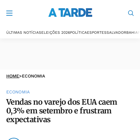
ÚLTIMAS NOTÍCIAS
ELEIÇÕES 2026
POLÍTICA
ESPORTES
SALVADOR
BAHIA
P
HOME
>
ECONOMIA
ECONOMIA
Vendas no varejo dos EUA caem
0,3% em setembro e frustram
expectativas