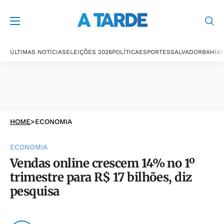
ÚLTIMAS NOTÍCIAS
ELEIÇÕES 2026
POLÍTICA
ESPORTES
SALVADOR
BAHIA
P
HOME
>
ECONOMIA
ECONOMIA
Vendas online crescem 14% no 1º
trimestre para R$ 17 bilhões, diz
pesquisa