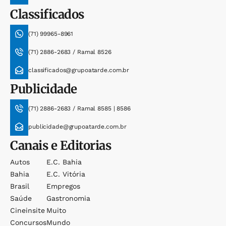
Classificados
(71) 99965-8961
(71) 2886-2683 / Ramal 8526
classificados@grupoatarde.com.br
Publicidade
(71) 2886-2683 / Ramal 8585 | 8586
publicidade@grupoatarde.com.br
Canais e Editorias
Autos
E.c. Bahia
Bahia
E.c. Vitória
Brasil
Empregos
Saúde
Gastronomia
Cineinsite
Muito
Concursos
Mundo