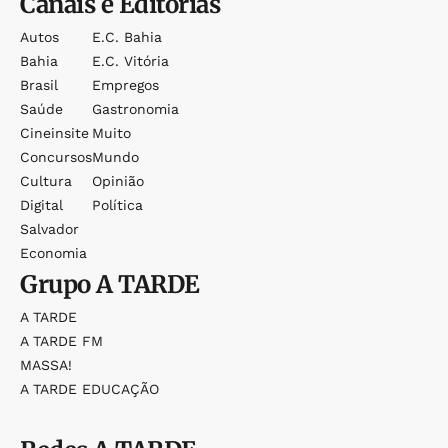
Canais e Editorias
Autos
E.c. Bahia
Bahia
E.c. Vitória
Brasil
Empregos
Saúde
Gastronomia
Cineinsite
Muito
Concursos
Mundo
Cultura
Opinião
Digital
Política
Salvador
Economia
Grupo
A TARDE
A TARDE
A TARDE FM
MASSA!
A TARDE EDUCAÇÃO