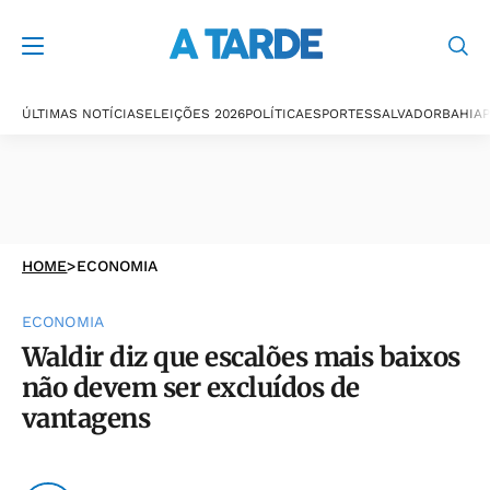
ÚLTIMAS NOTÍCIAS
ELEIÇÕES 2026
POLÍTICA
ESPORTES
SALVADOR
BAHIA
P
HOME
>
ECONOMIA
ECONOMIA
Waldir diz que escalões mais baixos
não devem ser excluídos de
vantagens