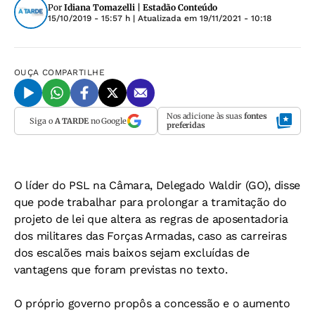
Por
Idiana Tomazelli | Estadão Conteúdo
15/10/2019 - 15:57 h
| Atualizada em
19/11/2021 - 10:18
OUÇA
COMPARTILHE
Nos adicione às suas
fontes
Siga o
A TARDE
no Google
preferidas
O líder do PSL na Câmara, Delegado Waldir (GO), disse
que pode trabalhar para prolongar a tramitação do
projeto de lei que altera as regras de aposentadoria
dos militares das Forças Armadas, caso as carreiras
dos escalões mais baixos sejam excluídas de
vantagens que foram previstas no texto.
O próprio governo propôs a concessão e o aumento