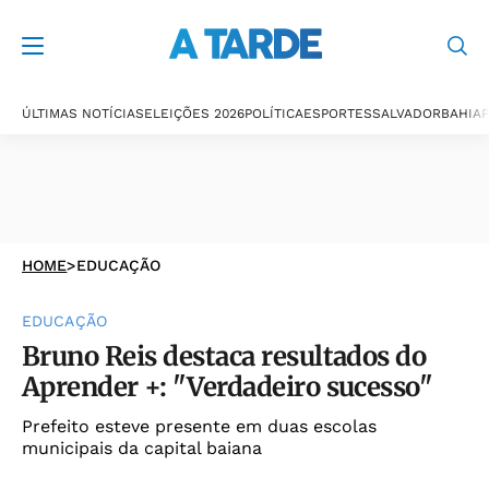
ÚLTIMAS NOTÍCIAS
ELEIÇÕES 2026
POLÍTICA
ESPORTES
SALVADOR
BAHIA
P
HOME
>
EDUCAÇÃO
EDUCAÇÃO
Bruno Reis destaca resultados do
Aprender +: "Verdadeiro sucesso"
Prefeito esteve presente em duas escolas
municipais da capital baiana