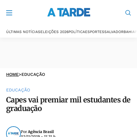
ÚLTIMAS NOTÍCIAS
ELEIÇÕES 2026
POLÍTICA
ESPORTES
SALVADOR
BAHIA
P
HOME
>
EDUCAÇÃO
EDUCAÇÃO
Capes vai premiar mil estudantes de
graduação
Por
Agência Brasil
02/11/2019 - 11:31 h