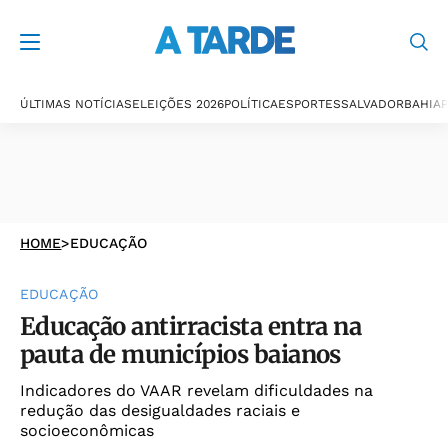
ÚLTIMAS NOTÍCIAS
ELEIÇÕES 2026
POLÍTICA
ESPORTES
SALVADOR
BAHIA
P
HOME
>
EDUCAÇÃO
EDUCAÇÃO
Educação antirracista entra na
pauta de municípios baianos
Indicadores do VAAR revelam dificuldades na
redução das desigualdades raciais e
socioeconômicas