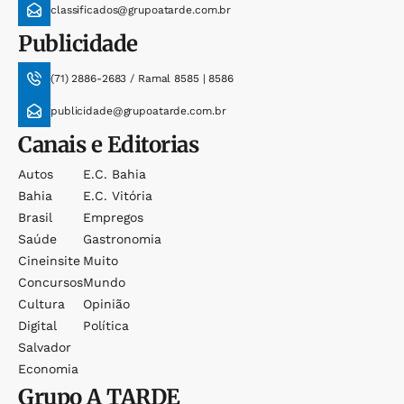
classificados@grupoatarde.com.br
Publicidade
(71) 2886-2683 / Ramal 8585 | 8586
publicidade@grupoatarde.com.br
Canais e Editorias
Autos
E.c. Bahia
Bahia
E.c. Vitória
Brasil
Empregos
Saúde
Gastronomia
Cineinsite
Muito
Concursos
Mundo
Cultura
Opinião
Digital
Política
Salvador
Economia
Grupo
A TARDE