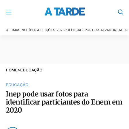
ÚLTIMAS NOTÍCIAS
ELEIÇÕES 2026
POLÍTICA
ESPORTES
SALVADOR
BAHIA
P
HOME
>
EDUCAÇÃO
EDUCAÇÃO
Inep pode usar fotos para
identificar particiantes do Enem em
2020