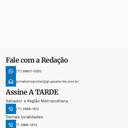
Fale com a Redação
(71) 99601-0020
jornalismoportal@grupoatarde.com.br
Assine
A TARDE
Salvador e Região Metropolitana
(71) 2886-1613
Demais localidades
71 2886-1613