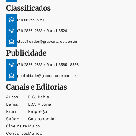
Classificados
(71) 99965-8961
(71) 2886-2683 / Ramal 8526
classificados@grupoatarde.com.br
Publicidade
(71) 2886-2683 / Ramal 8585 | 8586
publicidade@grupoatarde.com.br
Canais e Editorias
Autos
E.c. Bahia
Bahia
E.c. Vitória
Brasil
Empregos
Saúde
Gastronomia
Cineinsite
Muito
Concursos
Mundo