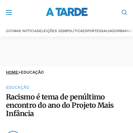
ÚLTIMAS NOTÍCIAS
ELEIÇÕES 2026
POLÍTICA
ESPORTES
SALVADOR
BAHIA
P
HOME
>
EDUCAÇÃO
EDUCAÇÃO
Racismo é tema de penúltimo
encontro do ano do Projeto Mais
Infância