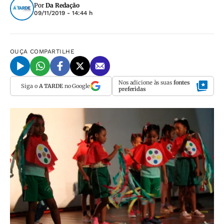
Por
Da Redação
09/11/2019 - 14:44 h
OUÇA
COMPARTILHE
Nos adicione às suas
fontes
Siga o
A TARDE
no Google
preferidas