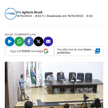
Por
Agência Brasil
15/10/2023 - 8:52 h
| Atualizada em
15/10/2023 - 9:33
OUÇA
COMPARTILHE
Nos adicione às suas
fontes
Siga o
A TARDE
no Google
preferidas