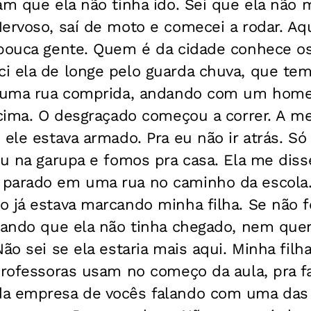
am que ela não tinha ido. Sei que ela não m
ervoso, saí­ de moto e comecei a rodar. A
 pouca gente. Quem é da cidade conhece os
i ela de longe pelo guarda chuva, que te
e uma rua comprida, andando com um home
 cima. O desgraçado começou a correr. A m
 ele estava armado. Pra eu não ir atrás. S
iu na garupa e fomos pra casa. Ela me dis
parado em uma rua no caminho da escola.
o já estava marcando minha filha. Se não
isando que ela não tinha chegado, nem que
Não sei se ela estaria mais aqui. Minha fil
professoras usam no começo da aula, pra f
a empresa de vocês falando com uma das 