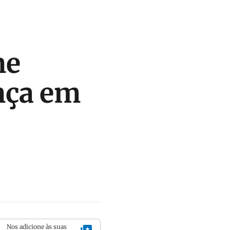
ne
ança em
Nos adicione às suas