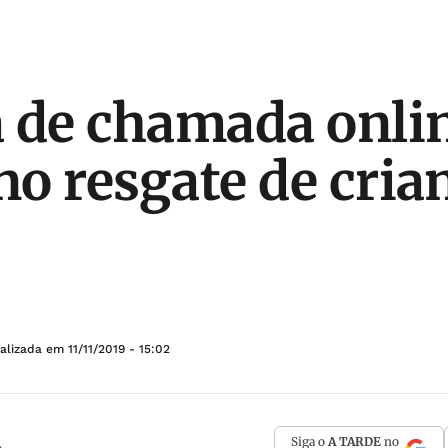
 de chamada onli
 no resgate de cri
ualizada em
11/11/2019 - 15:02
Siga o
A TARDE
no