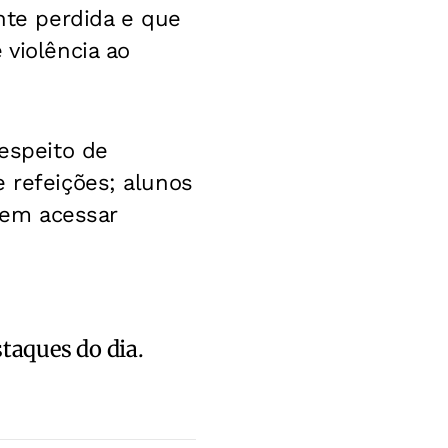
ante perdida e que
 violência ao
respeito de
 refeições; alunos
dem acessar
staques do dia.