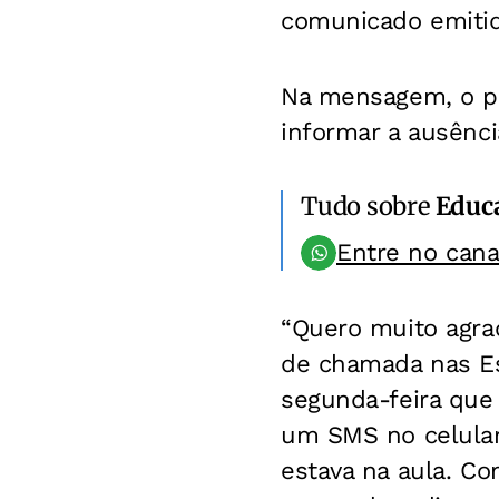
comunicado emitido
Na mensagem, o pai
informar a ausência
Tudo sobre
Educ
Entre no can
“
Quero muito agrad
de chamada nas Es
segunda-feira que
um SMS no celular 
estava na aula. Co