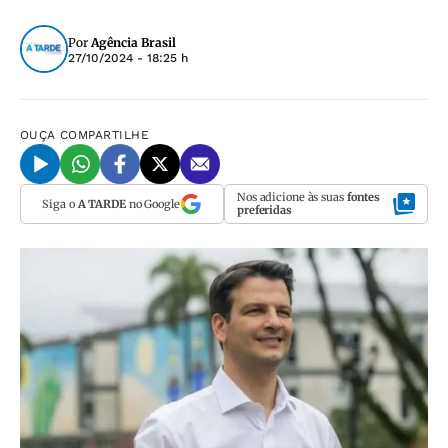
Por
Agência Brasil
27/10/2024 - 18:25 h
OUÇA
COMPARTILHE
Nos adicione às suas
fontes
Siga o
A TARDE
no Google
preferidas