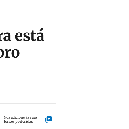
ra está
bro
Nos adicione às suas
fontes preferidas