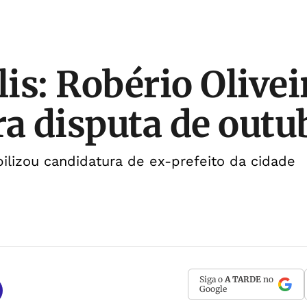
is: Robério Olivei
ra disputa de outu
abilizou candidatura de ex-prefeito da cidade
Siga o
A TARDE
no
Google