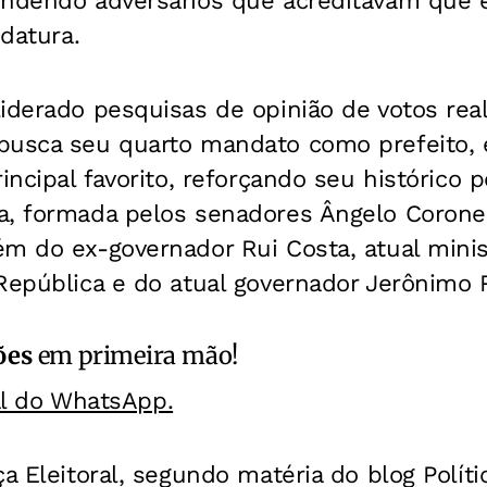
endendo adversários que acreditavam que e
idatura.
iderado pesquisas de opinião de votos rea
busca seu quarto mandato como prefeito, e
incipal favorito, reforçando seu histórico p
a, formada pelos senadores Ângelo Coronel
m do ex-governador Rui Costa, atual minist
República e do atual governador Jerônimo 
ões
em primeira mão!
al do WhatsApp.
ça Eleitoral, segundo matéria do blog Políti