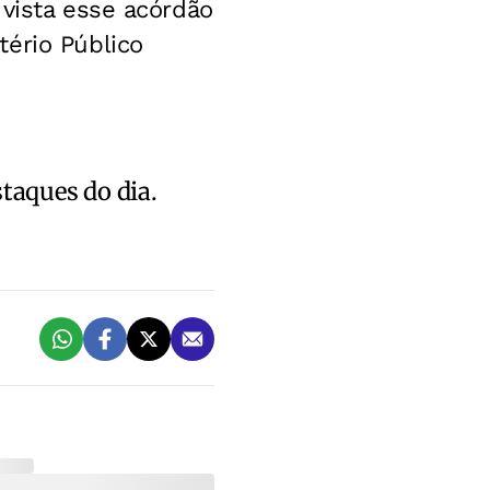
 vista esse acórdão
ério Público
staques do dia.