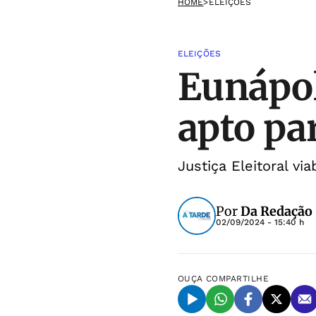
HOME
>
ELEIÇÕES
ELEIÇÕES
Eunápol
apto pa
Justiça Eleitoral vi
Por
Da Redação
02/09/2024 - 15:40 h
OUÇA
COMPARTILHE