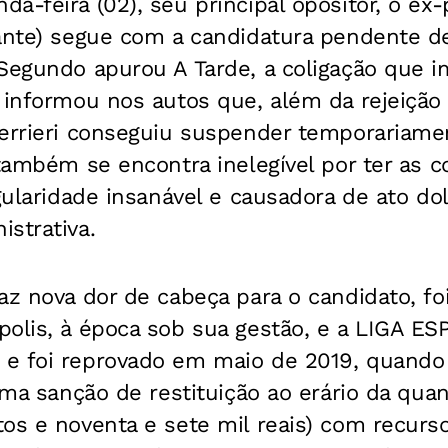
a-feira (02), seu principal opositor, o ex
vante) segue com a candidatura pendente de
 Segundo apurou A Tarde, a coligação que 
 informou nos autos que, além da rejeição
errieri conseguiu suspender temporariamen
 também se encontra inelegível por ter as 
egularidade insanável e causadora de ato do
strativa.
az nova dor de cabeça para o candidato, fo
polis, à época sob sua gestão, e a LIGA E
e foi reprovado em maio de 2019, quando
sima sanção de restituição ao erário da qua
os e noventa e sete mil reais) com recurs