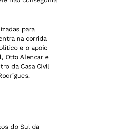
le não conseguiria
lizadas para
ntra na corrida
olítico e o apoio
, Otto Alencar e
ro da Casa Civil
Rodrigues.
cos do Sul da