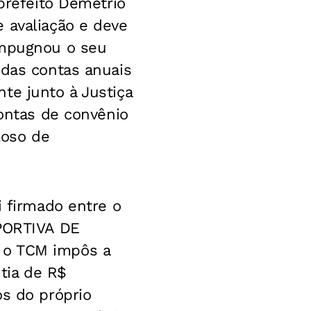
-prefeito Demetrio
 avaliação e deve
impugnou o seu
 das contas anuais
te junto à Justiça
contas de convênio
loso de
i firmado entre o
SPORTIVA DE
 o TCM impôs a
ntia de R$
os do próprio