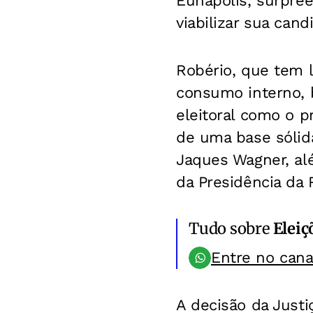
Eunápolis, surpre
viabilizar sua cand
Robério, que tem l
consumo interno, 
eleitoral como o pr
de uma base sólid
Jaques Wagner, alé
da Presidência da 
Tudo sobre
Eleiç
Entre no can
A decisão da Justi