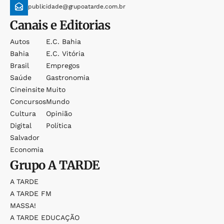
publicidade@grupoatarde.com.br
Canais e Editorias
Autos
E.c. Bahia
Bahia
E.c. Vitória
Brasil
Empregos
Saúde
Gastronomia
Cineinsite
Muito
Concursos
Mundo
Cultura
Opinião
Digital
Política
Salvador
Economia
Grupo
A TARDE
A TARDE
A TARDE FM
MASSA!
A TARDE EDUCAÇÃO