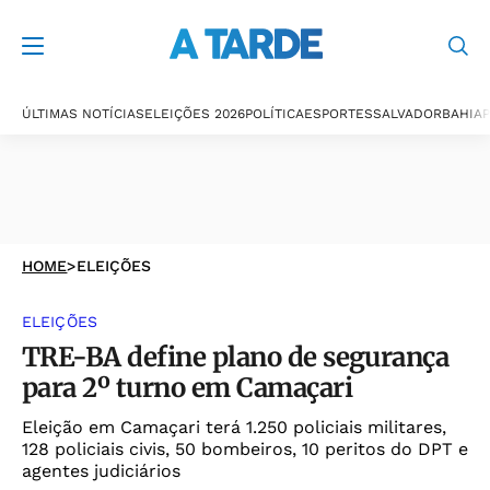
ÚLTIMAS NOTÍCIAS
ELEIÇÕES 2026
POLÍTICA
ESPORTES
SALVADOR
BAHIA
P
HOME
>
ELEIÇÕES
ELEIÇÕES
TRE-BA define plano de segurança
para 2º turno em Camaçari
Eleição em Camaçari terá 1.250 policiais militares,
128 policiais civis, 50 bombeiros, 10 peritos do DPT e
agentes judiciários