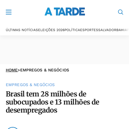
ÚLTIMAS NOTÍCIAS
ELEIÇÕES 2026
POLÍTICA
ESPORTES
SALVADOR
BAHIA
P
HOME
>
EMPREGOS & NEGÓCIOS
EMPREGOS & NEGÓCIOS
Brasil tem 28 milhões de
subocupados e 13 milhões de
desempregados