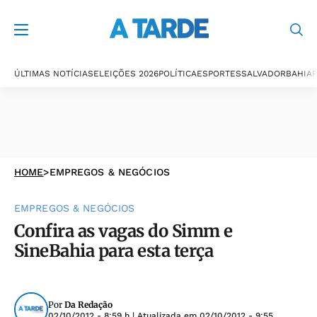
ÚLTIMAS NOTÍCIAS
ELEIÇÕES 2026
POLÍTICA
ESPORTES
SALVADOR
BAHIA
P
HOME
>
EMPREGOS & NEGÓCIOS
EMPREGOS & NEGÓCIOS
Confira as vagas do Simm e
SineBahia para esta terça
Por
Da Redação
02/10/2012 - 8:59 h
| Atualizada em
02/10/2012 - 9:55