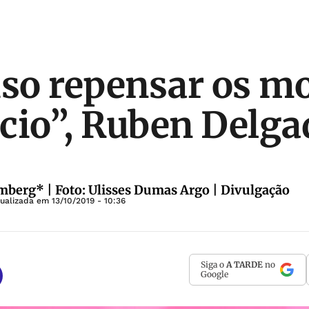
iso repensar os m
cio”, Ruben Delga
berg* | Foto: Ulisses Dumas Argo | Divulgação
tualizada em
13/10/2019 - 10:36
Siga o
A TARDE
no
Google