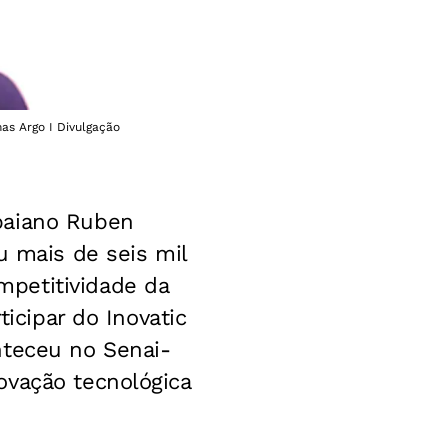
as Argo I Divulgação
baiano Ruben
u mais de seis mil
petitividade da
ticipar do Inovatic
nteceu no Senai-
ovação tecnológica