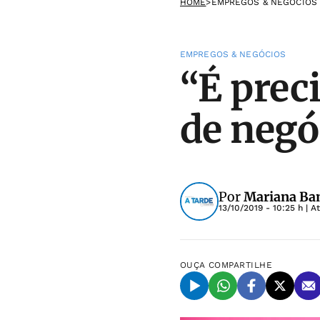
HOME
>
EMPREGOS & NEGÓCIOS
EMPREGOS & NEGÓCIOS
“É prec
de negó
Por
Mariana Bam
13/10/2019 - 10:25 h
| A
OUÇA
COMPARTILHE