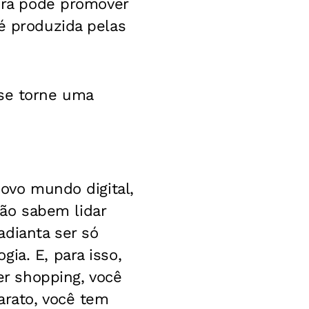
tura pode promover
é produzida pelas
 se torne uma
novo mundo digital,
ão sabem lidar
adianta ser só
ia. E, para isso,
r shopping, você
arato, você tem