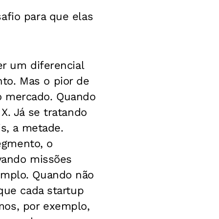
afio para que elas
er um diferencial
to. Mas o pior de
ao mercado. Quando
X. Já se tratando
is, a metade.
egmento, o
ivando missões
xemplo. Quando não
rque cada startup
mos, por exemplo,