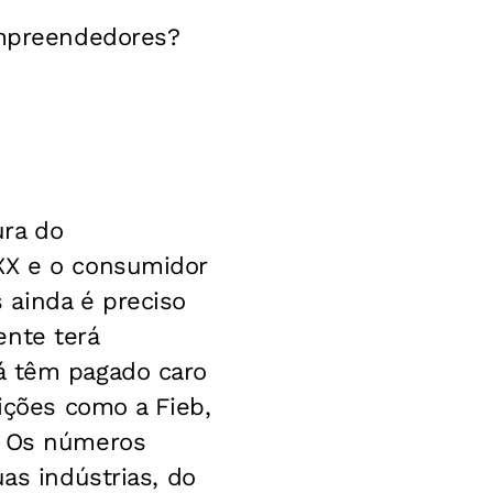
empreendedores?
ra do
XX e o consumidor
 ainda é preciso
ente terá
á têm pagado caro
uições como a Fieb,
. Os números
as indústrias, do