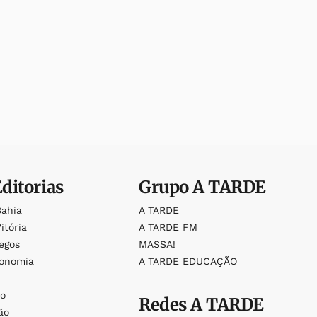
Editorias
Grupo
A TARDE
Bahia
A TARDE
itória
A TARDE FM
egos
MASSA!
ronomia
A TARDE EDUCAÇÃO
o
o
Redes
A TARDE
ão