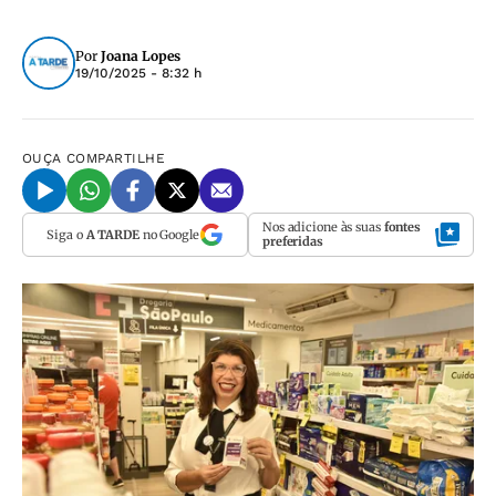
Por
Joana Lopes
19/10/2025 - 8:32 h
OUÇA
COMPARTILHE
Nos adicione às suas
fontes
Siga o
A TARDE
no Google
preferidas