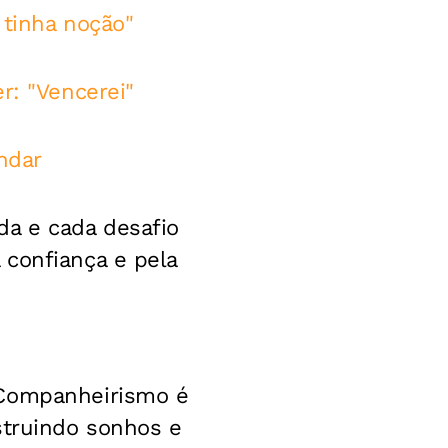
 tinha noção"
r: "Vencerei"
andar
da e cada desafio
 confiança e pela
“Companheirismo é
struindo sonhos e