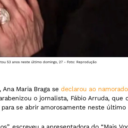
etou 53 anos neste último domingo, 27 - Foto: Reprodução
, Ana Maria Braga se
declarou ao namorado
rabenizou o jornalista, Fábio Arruda, que
u para se abrir amorosamente neste último 
os”, escreveu a apresentadora do “Mais V