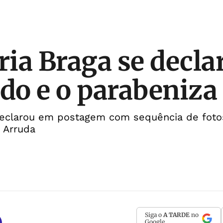
ia Braga se declar
o e o parabeniza
eclarou em postagem com sequência de fotos
o Arruda
Siga o
A TARDE
no
Google