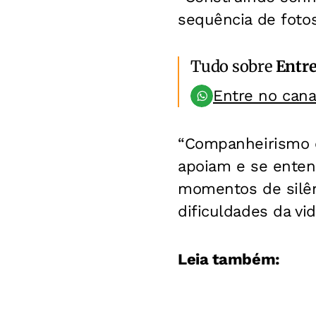
sequência de foto
Tudo sobre
Entr
Entre no can
“Companheirismo é
apoiam e se enten
momentos de silên
dificuldades da vid
Leia também: