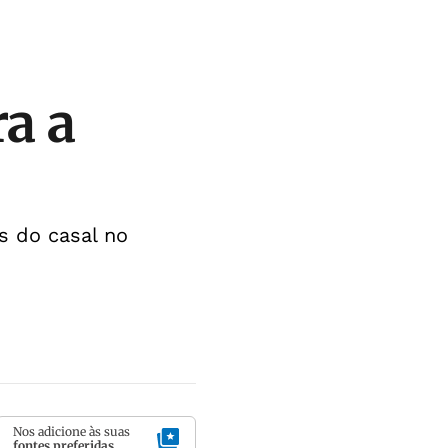
a a
 do casal no
Nos adicione às suas
fontes preferidas