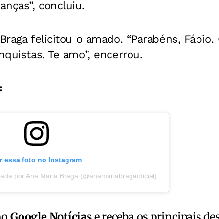
nças”, concluiu.
 Braga felicitou o amado. “Parabéns, Fábio.
onquistas. Te amo”, encerrou.
:
r essa foto no Instagram
ada por Ana Maria Braga (@anamariabragaoficial)
no
Google Notícias
e receba os principais de