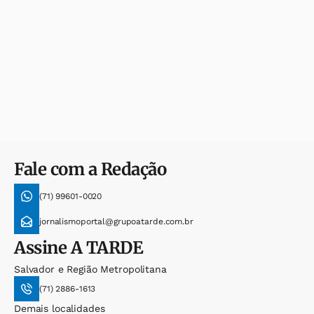
Fale com a Redação
(71) 99601-0020
jornalismoportal@grupoatarde.com.br
Assine
A TARDE
Salvador e Região Metropolitana
(71) 2886-1613
Demais localidades