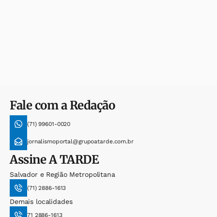
Fale com a Redação
(71) 99601-0020
jornalismoportal@grupoatarde.com.br
Assine
A TARDE
Salvador e Região Metropolitana
(71) 2886-1613
Demais localidades
71 2886-1613