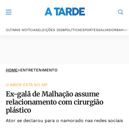
ÚLTIMAS NOTÍCIAS
ELEIÇÕES 2026
POLÍTICA
ESPORTES
SALVADOR
BAHIA
P
HOME
>
ENTRETENIMENTO
O AMOR ESTÁ NO AR!
Ex-galã de Malhação assume
relacionamento com cirurgião
plástico
Ator se declarou para o namorado nas redes sociais