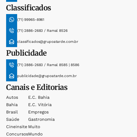
Classificados
(71) 99965-8961
(71) 2886-2683 / Ramal 8526
classificados@grupoatarde.com.br
Publicidade
(71) 2886-2683 / Ramal 8585 | 8586
publicidade@grupoatarde.com.br
Canais e Editorias
Autos
E.c. Bahia
Bahia
E.c. Vitória
Brasil
Empregos
Saúde
Gastronomia
Cineinsite
Muito
Concursos
Mundo