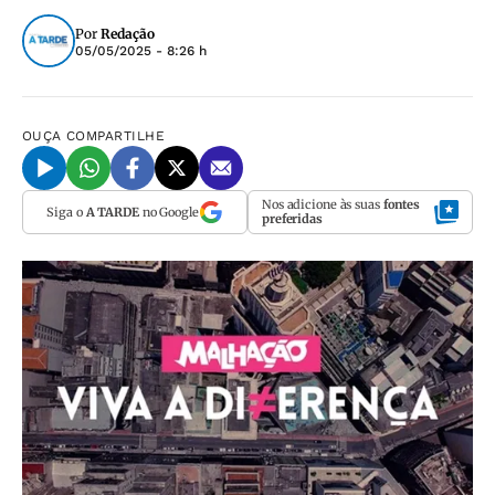
Por
Redação
05/05/2025 - 8:26 h
OUÇA
COMPARTILHE
Nos adicione às suas
fontes
Siga o
A TARDE
no Google
preferidas