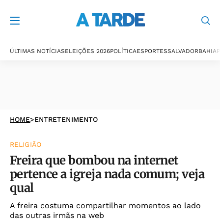
ÚLTIMAS NOTÍCIAS
ELEIÇÕES 2026
POLÍTICA
ESPORTES
SALVADOR
BAHIA
P
HOME
>
ENTRETENIMENTO
RELIGIÃO
Freira que bombou na internet
pertence a igreja nada comum; veja
qual
A freira costuma compartilhar momentos ao lado
das outras irmãs na web