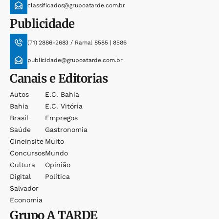
classificados@grupoatarde.com.br
Publicidade
(71) 2886-2683 / Ramal 8585 | 8586
publicidade@grupoatarde.com.br
Canais e Editorias
Autos
E.c. Bahia
Bahia
E.c. Vitória
Brasil
Empregos
Saúde
Gastronomia
Cineinsite
Muito
Concursos
Mundo
Cultura
Opinião
Digital
Política
Salvador
Economia
Grupo
A TARDE