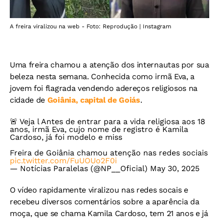
A freira viralizou na web - Foto: Reprodução | Instagram
Uma freira chamou a atenção dos internautas por sua
beleza nesta semana. Conhecida como irmã Eva, a
jovem foi flagrada vendendo adereços religiosos na
cidade de
Goiânia, capital de Goiás
.
🚨 Veja l Antes de entrar para a vida religiosa aos 18
anos, irmã Eva, cujo nome de registro é Kamila
Cardoso, já foi modelo e miss
Freira de Goiânia chamou atenção nas redes sociais
pic.twitter.com/FuUOUo2F0i
— Notícias Paralelas (@NP__Oficial)
May 30, 2025
O vídeo rapidamente viralizou nas redes socais e
recebeu diversos comentários sobre a aparência da
moça, que se chama Kamila Cardoso, tem 21 anos e já