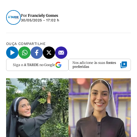
Por
Franciely Gomes
30/05/2025 - 17:02 h
OUÇA
COMPARTILHE
Nos adicione às suas
fontes
Siga o
A TARDE
no Google
preferidas