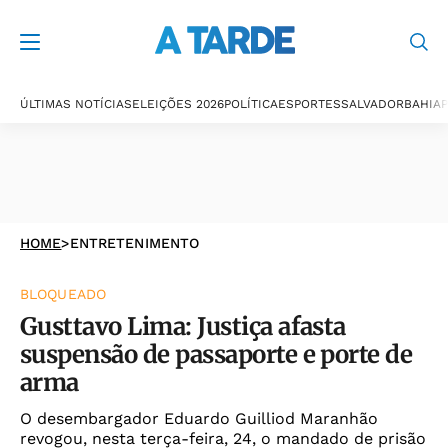
ÚLTIMAS NOTÍCIAS
ELEIÇÕES 2026
POLÍTICA
ESPORTES
SALVADOR
BAHIA
P
HOME
>
ENTRETENIMENTO
BLOQUEADO
Gusttavo Lima: Justiça afasta
suspensão de passaporte e porte de
arma
O desembargador Eduardo Guilliod Maranhão
revogou, nesta terça-feira, 24, o mandado de prisão