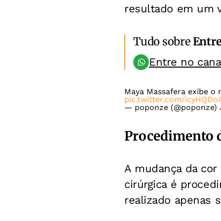
resultado em um v
Tudo sobre
Entr
Entre no can
Maya Massafera exibe o 
pic.twitter.com/icyHQDo
— poponze (@poponze)
Procedimento d
A mudança da cor 
cirúrgica é proced
realizado apenas 