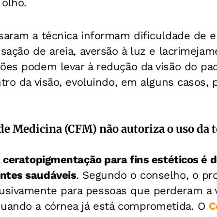
 olho.
saram a técnica informam dificuldade de e
nsação de areia, aversão à luz e lacrimejam
ões podem levar à redução da visão do pac
ntro da visão, evoluindo, em alguns casos, 
de Medicina (CFM) não autoriza o uso da 
a
ceratopigmentação para fins estéticos é 
ntes saudáveis
. Segundo o conselho, o p
sivamente para pessoas que perderam a v
quando a córnea já está comprometida. O
C