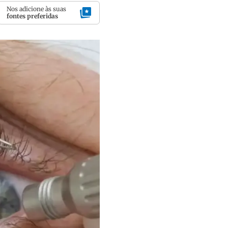
Nos adicione às suas
fontes preferidas