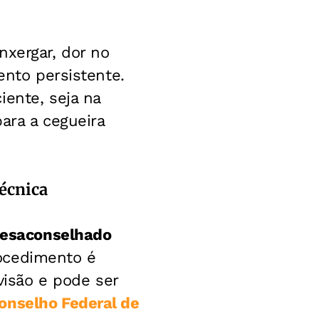
nxergar, dor no
ento persistente.
iente, seja na
para a cegueira
técnica
desaconselhado
rocedimento é
isão e pode ser
onselho Federal de