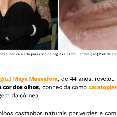
s e médica alerta para risco de cegueira - Foto: Reprodução | Pref. de Trê
gital
Maya Massafera
, de 44 anos, revelou
a cor dos olhos
, conhecida como
ceratopig
gem da córnea.
olhos castanhos naturais por verdes e com