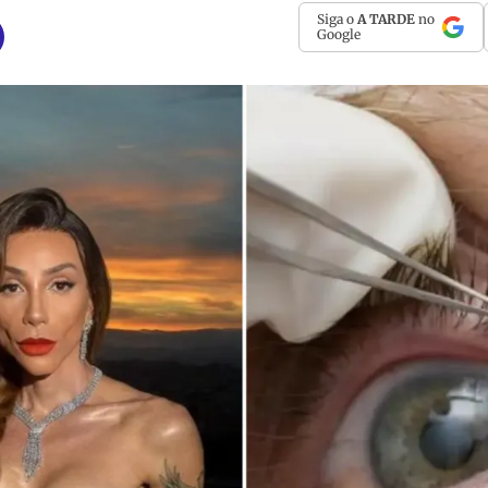
Siga o
A TARDE
no
Google