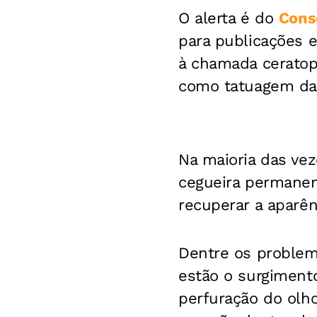
O alerta é do
Conse
para publicações 
à chamada ceratop
como tatuagem da
Na maioria das ve
cegueira permanen
recuperar a aparê
Dentre os problem
estão o surgimento
perfuração do olho