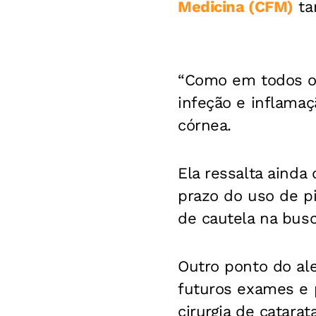
Medicina (CFM)
ta
“Como em todos os 
infeção e inflamaçã
córnea.
Ela ressalta ainda
prazo do uso de p
de cautela na bus
Outro ponto do ale
futuros exames e 
cirurgia de catarata