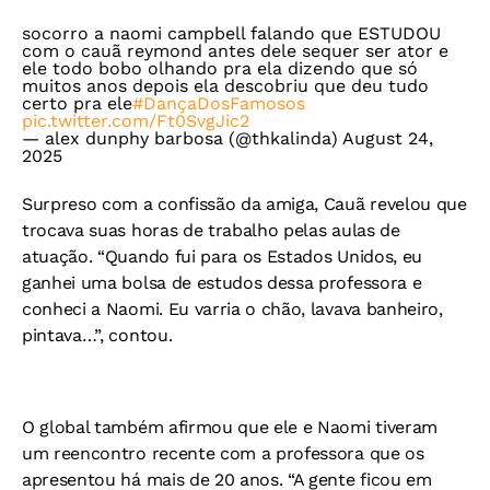
socorro a naomi campbell falando que ESTUDOU
com o cauã reymond antes dele sequer ser ator e
ele todo bobo olhando pra ela dizendo que só
muitos anos depois ela descobriu que deu tudo
certo pra ele
#DançaDosFamosos
pic.twitter.com/Ft0SvgJic2
— alex dunphy barbosa (@thkalinda)
August 24,
2025
Surpreso com a confissão da amiga, Cauã revelou que
trocava suas horas de trabalho pelas aulas de
atuação. “Quando fui para os Estados Unidos, eu
ganhei uma bolsa de estudos dessa professora e
conheci a Naomi. Eu varria o chão, lavava banheiro,
pintava…”, contou.
O global também afirmou que ele e Naomi tiveram
um reencontro recente com a professora que os
apresentou há mais de 20 anos. “A gente ficou em