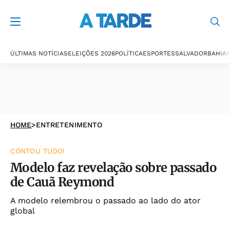
ÚLTIMAS NOTÍCIAS
ELEIÇÕES 2026
POLÍTICA
ESPORTES
SALVADOR
BAHIA
P
HOME
>
ENTRETENIMENTO
CONTOU TUDO!
Modelo faz revelação sobre passado
de Cauã Reymond
A modelo relembrou o passado ao lado do ator
global