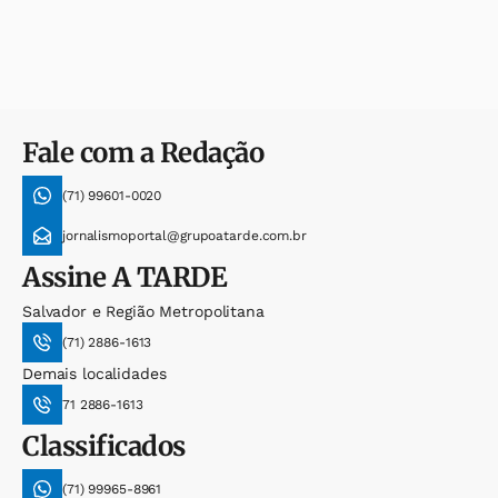
Fale com a Redação
(71) 99601-0020
jornalismoportal@grupoatarde.com.br
Assine
A TARDE
Salvador e Região Metropolitana
(71) 2886-1613
Demais localidades
71 2886-1613
Classificados
(71) 99965-8961