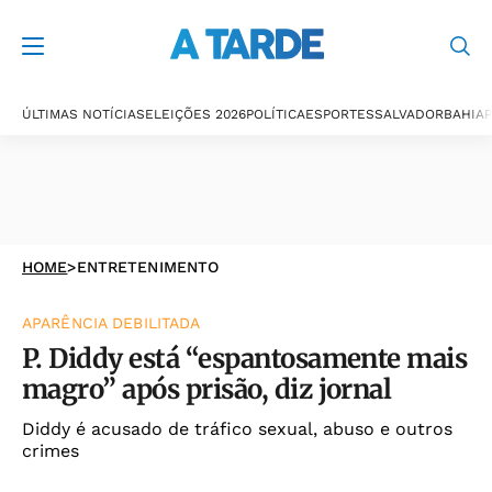
ÚLTIMAS NOTÍCIAS
ELEIÇÕES 2026
POLÍTICA
ESPORTES
SALVADOR
BAHIA
P
HOME
>
ENTRETENIMENTO
APARÊNCIA DEBILITADA
P. Diddy está “espantosamente mais
magro” após prisão, diz jornal
Diddy é acusado de tráfico sexual, abuso e outros
crimes