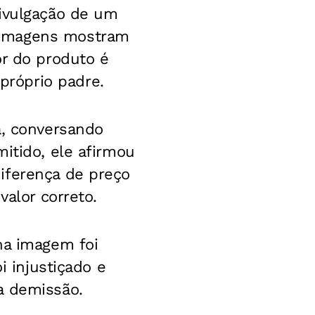
divulgação de um
 imagens mostram
or do produto é
róprio padre.
a, conversando
itido, ele afirmou
iferença de preço
valor correto.
ha imagem foi
i injustiçado e
a demissão.