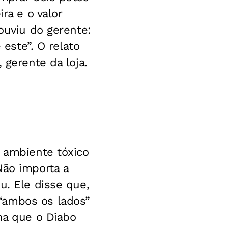
ra e o valor
ouviu do gerente:
 este”. O relato
 gerente da loja.
o ambiente tóxico
Não importa a
u. Ele disse que,
“ambos os lados”
ha que o Diabo