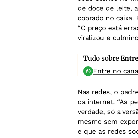
de doce de leite, 
cobrado no caixa. 
“O preço está errad
viralizou e culmin
Tudo sobre
Entr
Entre no can
Nas redes, o padre
da internet. “As p
verdade, só a vers
mesmo sem expor p
e que as redes soc