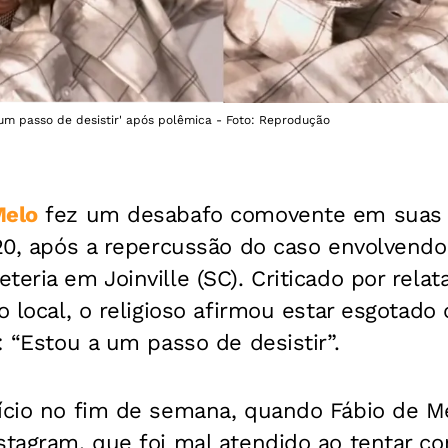
 um passo de desistir' após polêmica - Foto: Reprodução
Melo
fez um desabafo comovente em suas r
 20, após a repercussão do caso envolvend
teria em Joinville (SC). Criticado por rela
no local, o religioso afirmou estar esgotad
: “Estou a um passo de desistir”.
nício no fim de semana, quando Fábio de M
stagram, que foi mal atendido ao tentar c