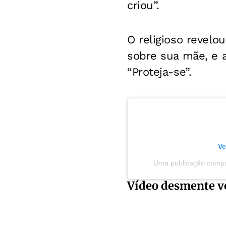
criou”.
O religioso revel
sobre sua mãe, e a
“Proteja-se”.
Ve
Uma publicação compa
Vídeo desmente ve