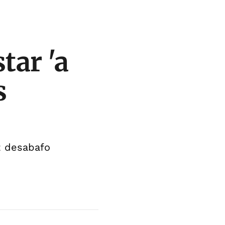
tar 'a
s
z desabafo