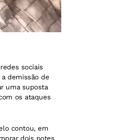
edes sociais
o a demissão de
tar uma suposta
o com os ataques
elo contou, em
omprar dois potes