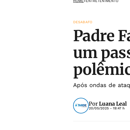
HOME
>
ENTRETENIMENTO
DESABAFO
Padre Fá
um pass
polêmi
Após ondas de ataqu
Por
Luana Leal
20/05/2025 - 19:47 h