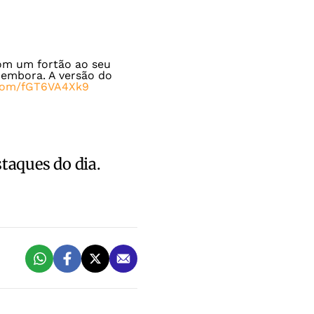
com um fortão ao seu
i embora. A versão do
r.com/fGT6VA4Xk9
staques do dia.