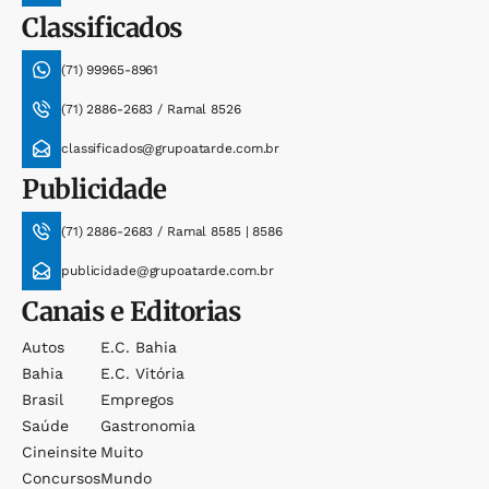
Classificados
(71) 99965-8961
(71) 2886-2683 / Ramal 8526
classificados@grupoatarde.com.br
Publicidade
(71) 2886-2683 / Ramal 8585 | 8586
publicidade@grupoatarde.com.br
Canais e Editorias
Autos
E.c. Bahia
Bahia
E.c. Vitória
Brasil
Empregos
Saúde
Gastronomia
Cineinsite
Muito
Concursos
Mundo