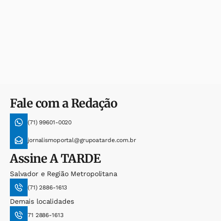
Fale com a Redação
(71) 99601-0020
jornalismoportal@grupoatarde.com.br
Assine
A TARDE
Salvador e Região Metropolitana
(71) 2886-1613
Demais localidades
71 2886-1613