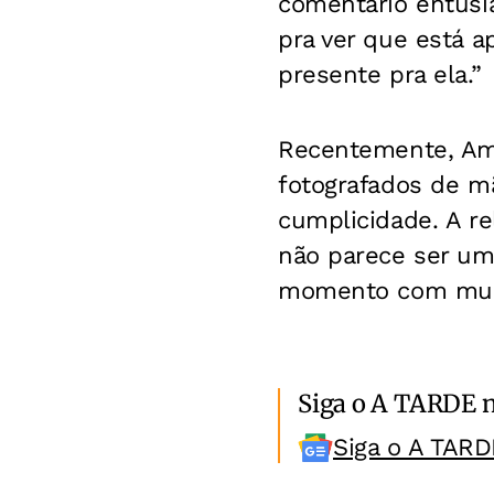
comentário entusia
pra ver que está a
presente pra ela.”
Recentemente, Ama
fotografados de m
cumplicidade. A re
não parece ser um
momento com muita
Siga o A TARDE 
Siga o A TARD