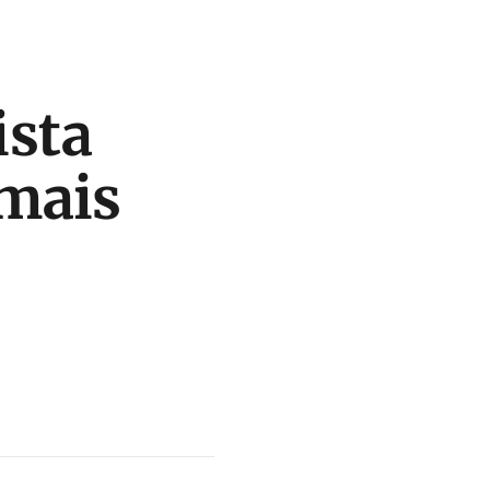
ista
mais