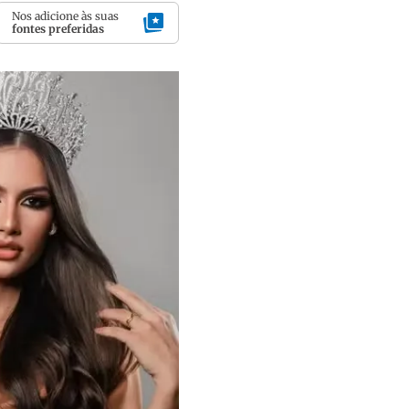
Nos adicione às suas
fontes preferidas