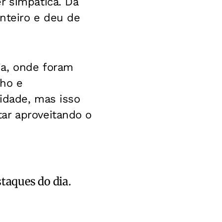
r simpática. Dá
nteiro e deu de
ia, onde foram
ho e
idade, mas isso
ar aproveitando o
staques do dia.