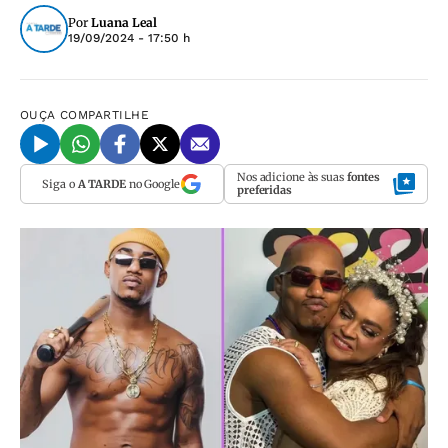
Por
Luana Leal
19/09/2024 - 17:50 h
OUÇA
COMPARTILHE
Nos adicione às suas
fontes
Siga o
A TARDE
no Google
preferidas