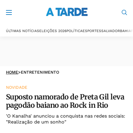
ÚLTIMAS NOTÍCIAS
ELEIÇÕES 2026
POLÍTICA
ESPORTES
SALVADOR
BAHIA
P
HOME
>
ENTRETENIMENTO
NOVIDADE
Suposto namorado de Preta Gil leva
pagodão baiano ao Rock in Rio
'O Kanalha' anunciou a conquista nas redes sociais:
"Realização de um sonho"