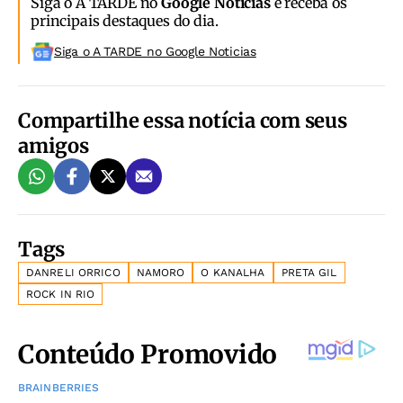
Siga o A TARDE no
Google Notícias
e receba os
principais destaques do dia.
Siga o A TARDE no Google Noticias
Compartilhe essa notícia com seus
amigos
Tags
DANRELI ORRICO
NAMORO
O KANALHA
PRETA GIL
ROCK IN RIO