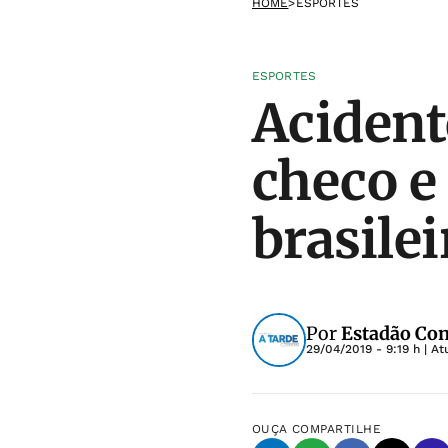
HOME
>
ESPORTES
ESPORTES
Acident
checo e 
brasilei
Por
Estadão Co
29/04/2019 - 9:19 h
| At
OUÇA
COMPARTILHE