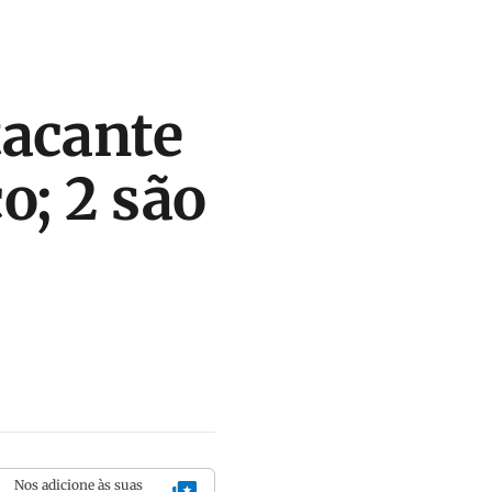
tacante
o; 2 são
Nos adicione às suas