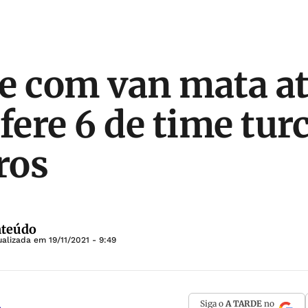
e com van mata a
fere 6 de time turc
ros
nteúdo
ualizada em
19/11/2021 - 9:49
Siga o
A TARDE
no