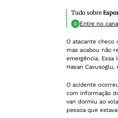
Tudo sobre
Espo
Entre no can
O atacante checo 
mas acabou não re
emergência. Essa i
Hasan Cavusoglu, e
O acidente ocorreu
com informação do
van dormiu ao vola
pessoa que estava 