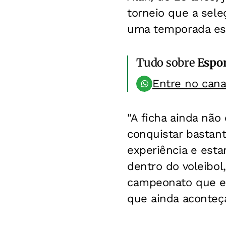
torneio que a sele
uma temporada espe
Tudo sobre
Espo
Entre no can
"A ficha ainda não
conquistar bastan
experiência e est
dentro do voleibol
campeonato que e
que ainda aconteça