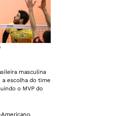
B
sileira masculina
m a escolha do time
ncluindo o MVP do
l-Americano,