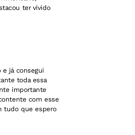
tacou ter vivido
 e já consegui
tante toda essa
nte importante
o contente com esse
m tudo que espero