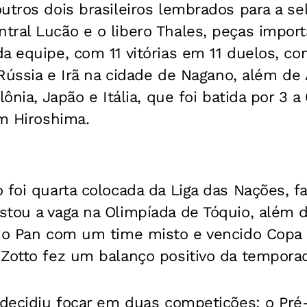
utros dois brasileiros lembrados para a s
tral Lucão e o libero Thales, peças impor
a equipe, com 11 vitórias em 11 duelos, co
, Rússia e Irã na cidade de Nagano, além de
lônia, Japão e Itália, que foi batida por 3 a
em Hiroshima.
 foi quarta colocada da Liga das Nações, f
tou a vaga na Olimpíada de Tóquio, além d
 no Pan com um time misto e vencido Copa
 Zotto fez um balanço positivo da temporad
 decidiu focar em duas competições: o Pré