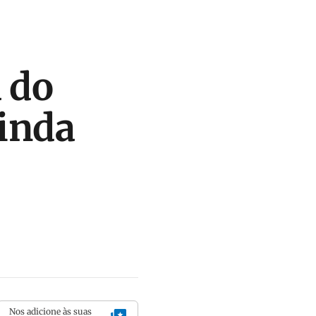
 do
ainda
Nos adicione às suas