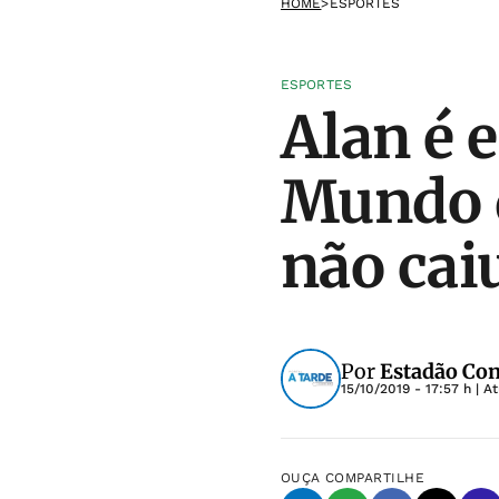
HOME
>
ESPORTES
ESPORTES
Alan é 
Mundo d
não cai
Por
Estadão Co
15/10/2019 - 17:57 h
| A
OUÇA
COMPARTILHE