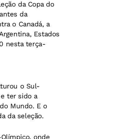
eleção da Copa do
tantes da
ntra o Canadá, a
 Argentina, Estados
 0 nesta terça-
aturou o Sul-
e ter sido a
 do Mundo. E o
a da seleção.
-Olímpico, onde