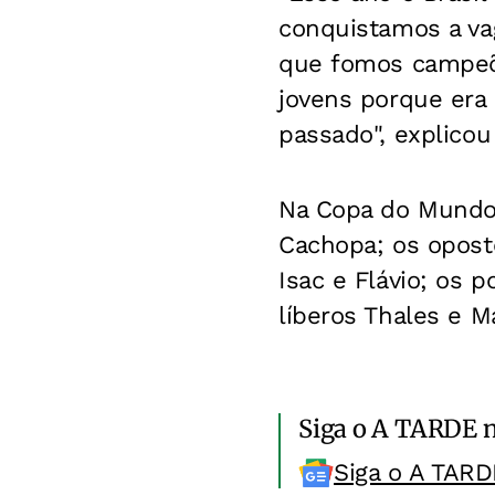
conquistamos a va
que fomos campeõ
jovens porque era
passado", explicou
Na Copa do Mundo,
Cachopa; os oposto
Isac e Flávio; os p
líberos Thales e M
Siga o A TARDE 
Siga o A TARD