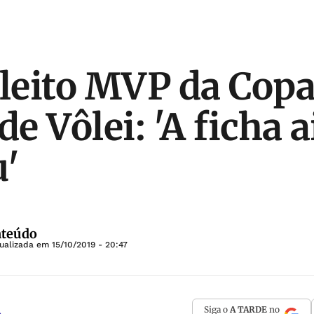
eleito MVP da Copa
e Vôlei: 'A ficha 
u'
nteúdo
tualizada em
15/10/2019 - 20:47
Siga o
A TARDE
no