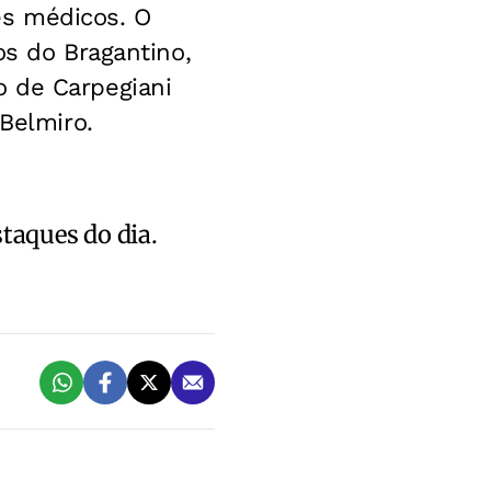
es médicos. O
os do Bragantino,
o de Carpegiani
 Belmiro.
staques do dia.