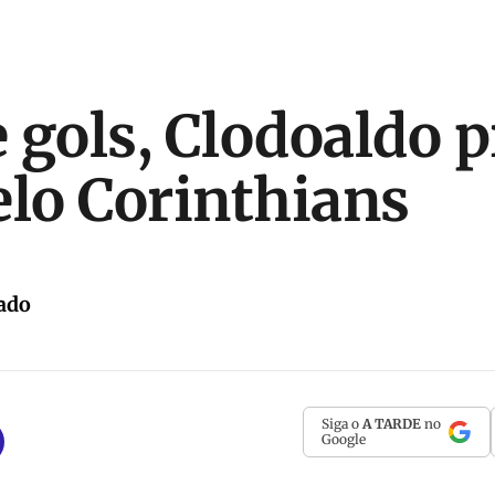
 gols, Clodoaldo 
elo Corinthians
ado
Siga o
A TARDE
no
Google