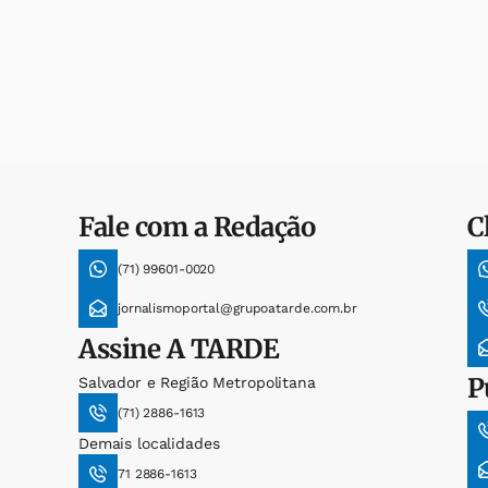
Fale com a Redação
C
(71) 99601-0020
jornalismoportal@grupoatarde.com.br
Assine
A TARDE
P
Salvador e Região Metropolitana
(71) 2886-1613
Demais localidades
71 2886-1613