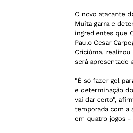
O novo atacante do
Muita garra e dete
ingredientes que C
Paulo Cesar Carpeg
Criciúma, realizo
será apresentado 
"É só fazer gol pa
e determinação do
vai dar certo", af
temporada com a at
em quatro jogos - 