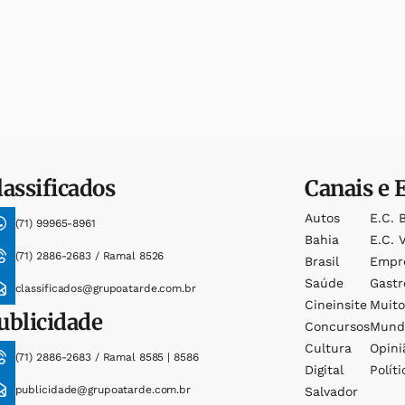
lassificados
Canais e 
Autos
E.c. 
(71) 99965-8961
Bahia
E.c. V
(71) 2886-2683 / Ramal 8526
Brasil
Empr
Saúde
Gast
classificados@grupoatarde.com.br
Cineinsite
Muit
ublicidade
Concursos
Mund
Cultura
Opini
(71) 2886-2683 / Ramal 8585 | 8586
Digital
Políti
publicidade@grupoatarde.com.br
Salvador