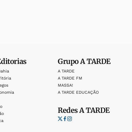
Editorias
Grupo
A TARDE
Bahia
A TARDE
itória
A TARDE FM
egos
MASSA!
ronomia
A TARDE EDUCAÇÃO
o
o
Redes
A TARDE
ão
ca