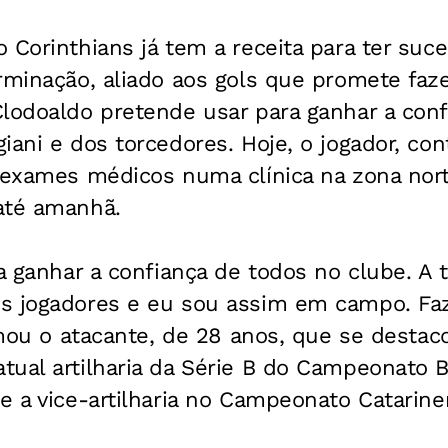
 Corinthians já tem a receita para ter suc
rminação, aliado aos gols que promete faze
lodoaldo pretende usar para ganhar a conf
iani e dos torcedores. Hoje, o jogador, con
u exames médicos numa clínica na zona nor
até amanhã.
ra ganhar a confiança de todos no clube. A 
s jogadores e eu sou assim em campo. Faz
irmou o atacante, de 28 anos, que se destac
ual artilharia da Série B do Campeonato Br
e a vice-artilharia no Campeonato Catarinen