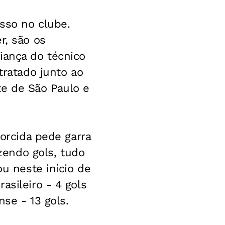
esso no clube.
r, são os
iança do técnico
tratado junto ao
te de São Paulo e
torcida pede garra
endo gols, tudo
ou neste início de
asileiro - 4 gols
se - 13 gols.