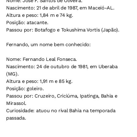
Nome:
José F. Santos de Oliveira.
Nascimento:
21 de abril de 1987, em Maceió-AL.
Altura e peso:
1,84 m e 74 kg.
Posição:
atacante.
Passou por:
Botafogo e Tokushima Vortis (Japão).
Fernando, um nome bem conhecido:
Nome:
Fernando Leal Fonseca.
Nascimento:
24 de outubro de 1981, em Uberaba
(MG).
Altura e peso:
1,91 m e 85 kg.
Posição:
goleiro.
Passou por:
Cruzeiro, Criciúma, Ipatinga, Bahia e
Mirassol.
Curiosidade:
atuou no rival Bahia na temporada
passada.