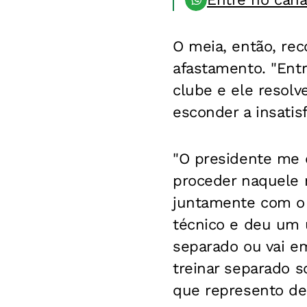
O meia, então, rec
afastamento. "Entr
clube e ele resolv
esconder a insatis
"O presidente me d
proceder naquele m
juntamente com o 
técnico e deu um u
separado ou vai em
treinar separado 
que represento den