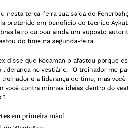
iu nesta terça-feira sua saída do Fenerbah
eria preterido em benefício do técnico Ayku
o brasileiro culpou ainda um suposto autori
fastou do time na segunda-feira.
lex disse que Kocaman o afastou porque es
liderança no vestiário. "O treinador me p
 treinador e a liderança do time, mas você
er você contra minhas ideias dentro do vesti
".
rtes
em primeira mão!
al do WhatsApp.