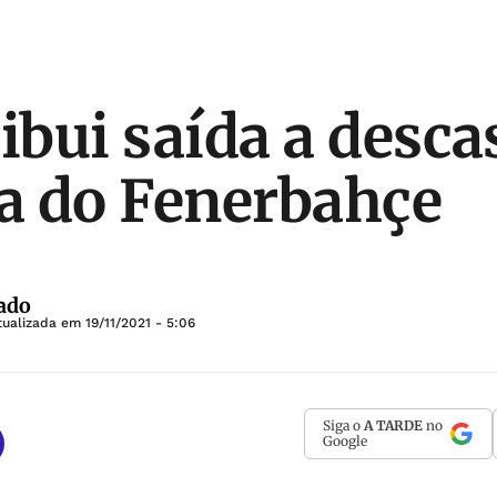
ribui saída a desca
ia do Fenerbahçe
ado
tualizada em
19/11/2021 - 5:06
Siga o
A TARDE
no
Google