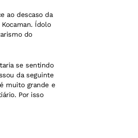
çe ao descaso da
t Kocaman. Ídolo
tarismo do
taria se sentindo
assou da seguinte
 é muito grande e
ário. Por isso