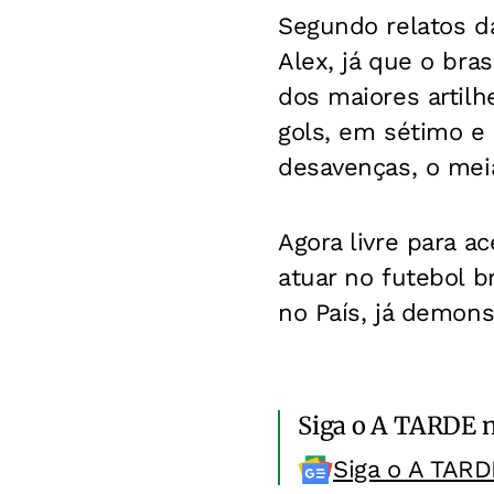
Segundo relatos da
Alex, já que o bras
dos maiores artilh
gols, em sétimo e 
desavenças, o meia
Agora livre para a
atuar no futebol b
no País, já demon
Siga o A TARDE 
Siga o A TARD