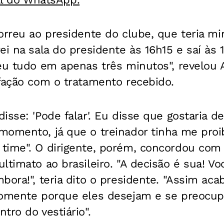
orreu ao presidente do clube, que teria m
ei na sala do presidente às 16h15 e saí às 
eu tudo em apenas três minutos", revelou 
fação com o tratamento recebido.
isse: 'Pode falar'. Eu disse que gostaria 
omento, já que o treinador tinha me proib
time". O dirigente, porém, concordou com 
ltimato ao brasileiro. "A decisão é sua! Vo
bora!", teria dito o presidente. "Assim ac
somente porque eles desejam e se preocu
tro do vestiário".