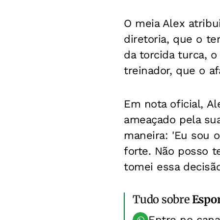
O meia Alex atribu
diretoria, que o t
da torcida turca, 
treinador, que o a
Em nota oficial, A
ameaçado pela sua 
maneira: 'Eu sou o
forte. Não posso t
tomei essa decisão'
Tudo sobre
Espo
Entre no can