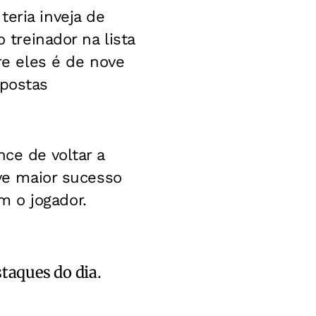
eria inveja de
 treinador na lista
re eles é de nove
upostas
nce de voltar a
eve maior sucesso
m o jogador.
staques do dia.