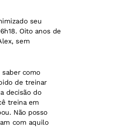
inimizado seu
16h18. Oito anos de
Alex, sem
de saber como
ido de treinar
a decisão do
cê treina em
abou. Não posso
pam com aquilo