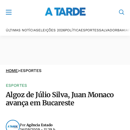
ÚLTIMAS NOTÍCIAS
ELEIÇÕES 2026
POLÍTICA
ESPORTES
SALVADOR
BAHIA
P
HOME
>
ESPORTES
ESPORTES
Algoz de Júlio Silva, Juan Monaco
avança em Bucareste
Por
Agência Estado
24/09/2009 - 11:39 h