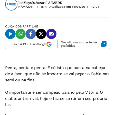
Por
Moysés Suzart l A TARDE
14/04/2011 - 11:18 h
| Atualizada em
14/04/2011 - 12:01
OUÇA
COMPARTILHE
Nos adicione às suas
fontes
Siga o
A TARDE
no Google
preferidas
Penta, penta e penta. É só isto que passa na cabeça
de Alison, que não se importa se vai pegar o Bahia nas
semi ou na final.
O importante é ser campeão baiano pelo Vitória. O
clube, antes rival, hoje o faz se sentir em seu próprio
lar.