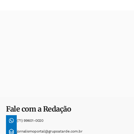
Fale com a Redação
(71) 99601-0020
jornalismoportal@grupoatarde.com.br