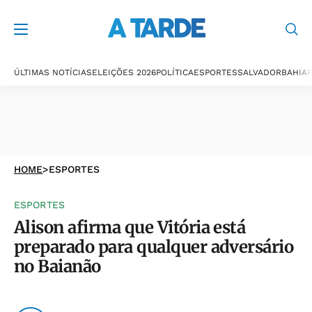
ÚLTIMAS NOTÍCIAS
ELEIÇÕES 2026
POLÍTICA
ESPORTES
SALVADOR
BAHIA
P
HOME
>
ESPORTES
ESPORTES
Alison afirma que Vitória está
preparado para qualquer adversário
no Baianão