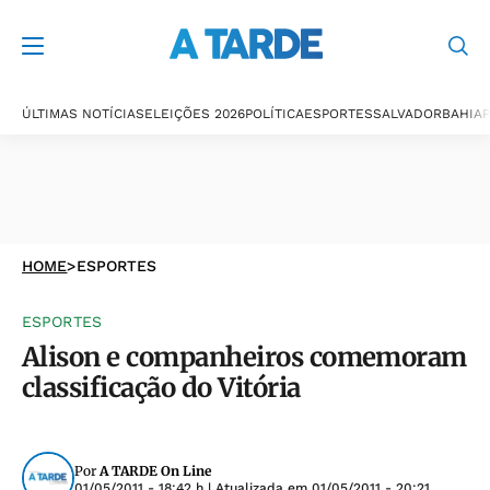
ÚLTIMAS NOTÍCIAS
ELEIÇÕES 2026
POLÍTICA
ESPORTES
SALVADOR
BAHIA
P
HOME
>
ESPORTES
ESPORTES
Alison e companheiros comemoram
classificação do Vitória
Por
A TARDE On Line
01/05/2011 - 18:42 h
| Atualizada em
01/05/2011 - 20:21