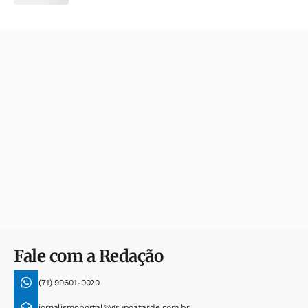
Fale com a Redação
(71) 99601-0020
jornalismoportal@grupoatarde.com.br