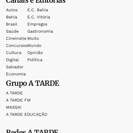
Canais e Editorias
Autos
E.c. Bahia
Bahia
E.c. Vitória
Brasil
Empregos
Saúde
Gastronomia
Cineinsite
Muito
Concursos
Mundo
Cultura
Opinião
Digital
Política
Salvador
Economia
Grupo
A TARDE
A TARDE
A TARDE FM
MASSA!
A TARDE EDUCAÇÃO
Redes
A TARDE