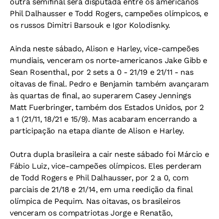
outra semifinal será disputada entre os americanos
Phil Dalhausser e Todd Rogers, campeões olímpicos, e
os russos Dimitri Barsouk e Igor Kolodisnky.
Ainda neste sábado, Alison e Harley, vice-campeões
mundiais, venceram os norte-americanos Jake Gibb e
Sean Rosenthal, por 2 sets a 0 - 21/19 e 21/11 - nas
oitavas de final. Pedro e Benjamin também avançaram
às quartas de final, ao superarem Casey Jennings
Matt Fuerbringer, também dos Estados Unidos, por 2
a 1 (21/11, 18/21 e 15/9). Mas acabaram encerrando a
participação na etapa diante de Alison e Harley.
Outra dupla brasileira a cair neste sábado foi Márcio e
Fábio Luiz, vice-campeões olímpicos. Eles perderam
de Todd Rogers e Phil Dalhausser, por 2 a 0, com
parciais de 21/18 e 21/14, em uma reedição da final
olímpica de Pequim. Nas oitavas, os brasileiros
venceram os compatriotas Jorge e Renatão,