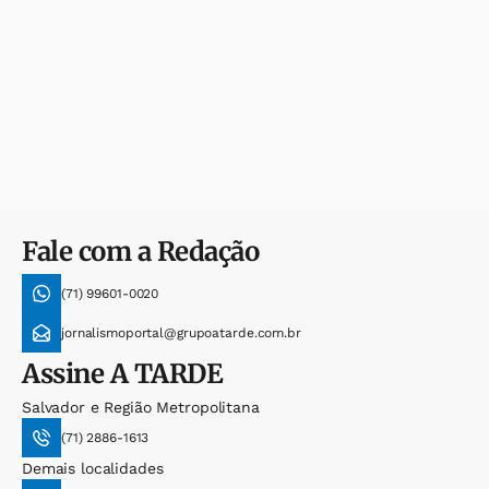
Fale com a Redação
(71) 99601-0020
jornalismoportal@grupoatarde.com.br
Assine
A TARDE
Salvador e Região Metropolitana
(71) 2886-1613
Demais localidades