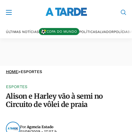
COPA DO MUNDO
ÚLTIMAS NOTÍCIAS
POLÍTICA
SALVADOR
POLÍCIA
BA
HOME
>
ESPORTES
ESPORTES
Alison e Harley vão à semi no
Circuito de vôlei de praia
Por
Agencia Estado
01/08/2009 - 17:07 h