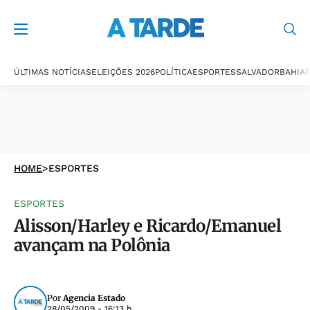
ÚLTIMAS NOTÍCIAS
ELEIÇÕES 2026
POLÍTICA
ESPORTES
SALVADOR
BAHIA
P
HOME
>
ESPORTES
ESPORTES
Alisson/Harley e Ricardo/Emanuel
avançam na Polônia
Por
Agencia Estado
28/05/2009 - 16:13 h