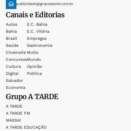
publicidade@grupoatarde.com.br
Canais e Editorias
Autos
E.c. Bahia
Bahia
E.c. Vitória
Brasil
Empregos
Saúde
Gastronomia
Cineinsite
Muito
Concursos
Mundo
Cultura
Opinião
Digital
Política
Salvador
Economia
Grupo
A TARDE
A TARDE
A TARDE FM
MASSA!
A TARDE EDUCAÇÃO