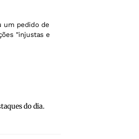
ou um pedido de
ões "injustas e
staques do dia.