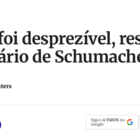
foi desprezível, r
ário de Schumach
ters
Siga o
A TARDE
no
Google