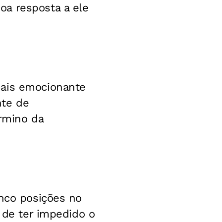
oa resposta a ele
mais emocionante
nte de
érmino da
inco posições no
o de ter impedido o