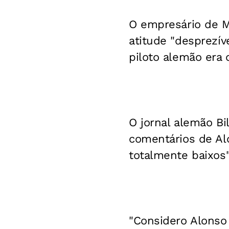
O empresário de M
atitude "desprezí
piloto alemão era o
O jornal alemão Bi
comentários de Alo
totalmente baixos"
"Considero Alonso