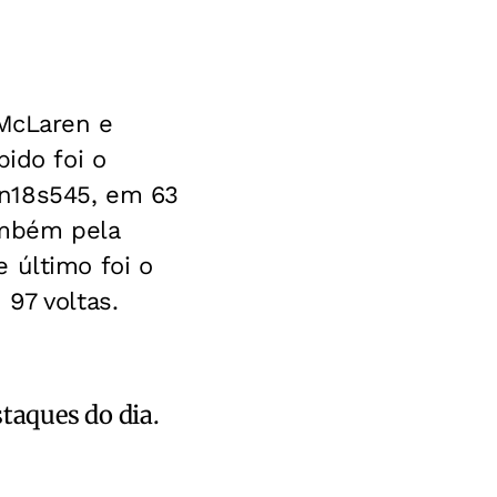
 McLaren e
pido foi o
in18s545, em 63
ambém pela
 último foi o
97 voltas.
staques do dia.