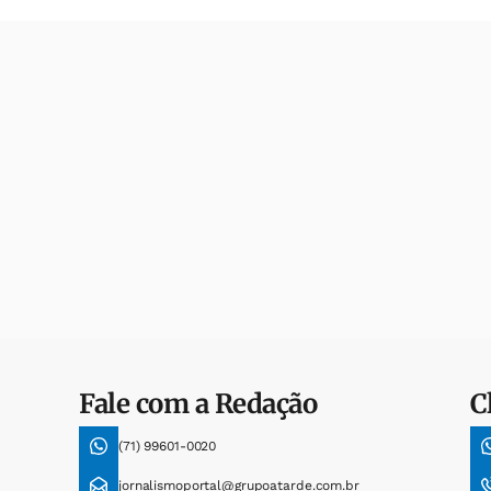
Fale com a Redação
C
(71) 99601-0020
jornalismoportal@grupoatarde.com.br