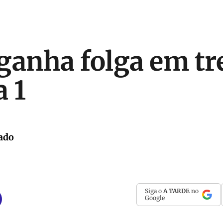
ganha folga em tr
 1
ado
Siga o
A TARDE
no
Google